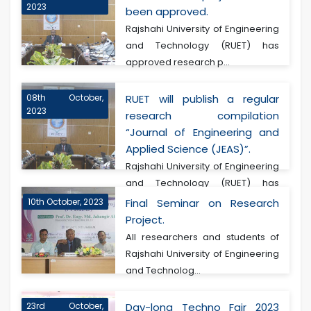
2023
been approved.
Rajshahi University of Engineering
and Technology (RUET) has
approved research p...
08th October,
RUET will publish a regular
2023
research compilation
“Journal of Engineering and
Applied Science (JEAS)”.
Rajshahi University of Engineering
and Technology (RUET) has
decided to publish...
10th October, 2023
Final Seminar on Research
Project.
All researchers and students of
Rajshahi University of Engineering
and Technolog...
23rd October,
Day-long Techno Fair 2023